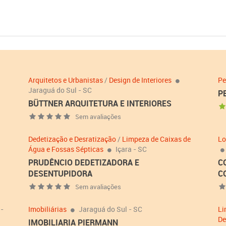
Arquitetos e Urbanistas
/
Design de Interiores
Pe
Jaraguá do Sul - SC
P
BÜTTNER ARQUITETURA E INTERIORES
Sem avaliações
Dedetização e Desratização
/
Limpeza de Caixas de
Lo
Água e Fossas Sépticas
Içara - SC
PRUDÊNCIO DEDETIZADORA E
C
DESENTUPIDORA
C
Sem avaliações
 -
Imobiliárias
Jaraguá do Sul - SC
Li
De
IMOBILIARIA PIERMANN