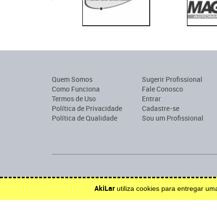
Quem Somos
Sugerir Profissional
Como Funciona
Fale Conosco
Termos de Uso
Entrar
Política de Privacidade
Cadastre-se
Política de Qualidade
Sou um Profissional
Encontre profissionais para construção, reforma, mobília o
AkiLar
utiliza cookies para entregar u
Efetue solicitações de orçamento e serviço.
Inspire-se.