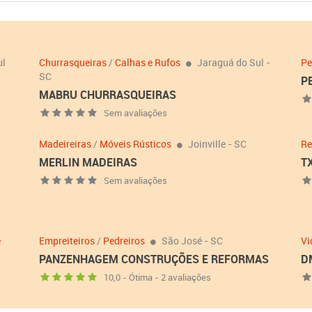
ul
Churrasqueiras
/
Calhas e Rufos
Jaraguá do Sul -
Pe
SC
P
MABRU CHURRASQUEIRAS
Sem avaliações
Madeireiras
/
Móveis Rústicos
Joinville - SC
Re
MERLIN MADEIRAS
T
Sem avaliações
e
Empreiteiros
/
Pedreiros
São José - SC
Vi
PANZENHAGEM CONSTRUÇÕES E REFORMAS
D
10,0 - Ótima - 2 avaliações