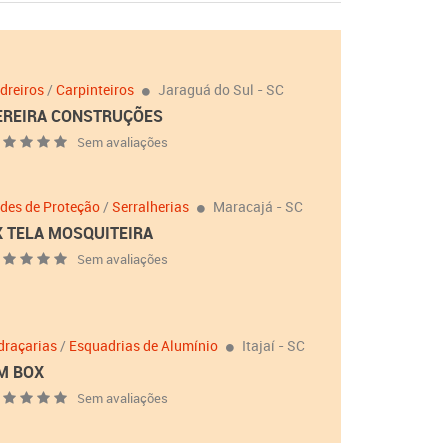
dreiros
/
Carpinteiros
Jaraguá do Sul - SC
EREIRA CONSTRUÇÕES
Sem avaliações
des de Proteção
/
Serralherias
Maracajá - SC
X TELA MOSQUITEIRA
Sem avaliações
draçarias
/
Esquadrias de Alumínio
Itajaí - SC
M BOX
Sem avaliações