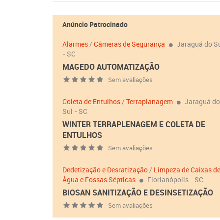
Anúncio Patrocinado
Alarmes
/
Câmeras de Segurança
Jaraguá do S
- SC
MAGEDO AUTOMATIZAÇÃO
Sem avaliações
Coleta de Entulhos
/
Terraplanagem
Jaraguá do
Sul - SC
WINTER TERRAPLENAGEM E COLETA DE
ENTULHOS
Sem avaliações
Dedetização e Desratização
/
Limpeza de Caixas d
Água e Fossas Sépticas
Florianópolis - SC
BIOSAN SANITIZAÇÃO E DESINSETIZAÇÃO
Sem avaliações