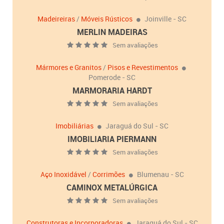
Madeireiras
/
Móveis Rústicos
Joinville - SC
MERLIN MADEIRAS
Sem avaliações
Mármores e Granitos
/
Pisos e Revestimentos
Pomerode - SC
MARMORARIA HARDT
Sem avaliações
Imobiliárias
Jaraguá do Sul - SC
IMOBILIARIA PIERMANN
Sem avaliações
Aço Inoxidável
/
Corrimões
Blumenau - SC
CAMINOX METALÚRGICA
Sem avaliações
Construtoras e Incorporadoras
Jaraguá do Sul - SC