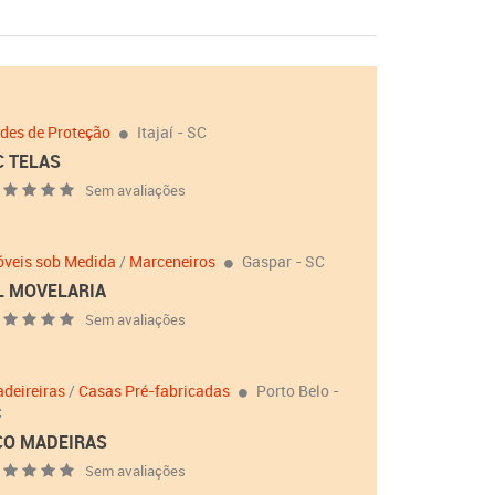
des de Proteção
Itajaí - SC
C TELAS
Sem avaliações
veis sob Medida
/
Marceneiros
Gaspar - SC
L MOVELARIA
Sem avaliações
deireiras
/
Casas Pré-fabricadas
Porto Belo -
C
CO MADEIRAS
Sem avaliações