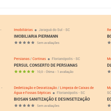
-
Imobiliárias
Jaraguá do Sul - SC
Re
IMOBILIARIA PIERMANN
B
Sem avaliações
Persianas
/
Cortinas
Florianópolis - SC
Mó
PERSUL CONSERTO DE PERSIANAS
D
10,0 - Ótima - 1 avaliação
 -
Dedetização e Desratização
/
Limpeza de Caixas de
Ma
Água e Fossas Sépticas
Florianópolis - SC
S
BIOSAN SANITIZAÇÃO E DESINSETIZAÇÃO
E
Sem avaliações