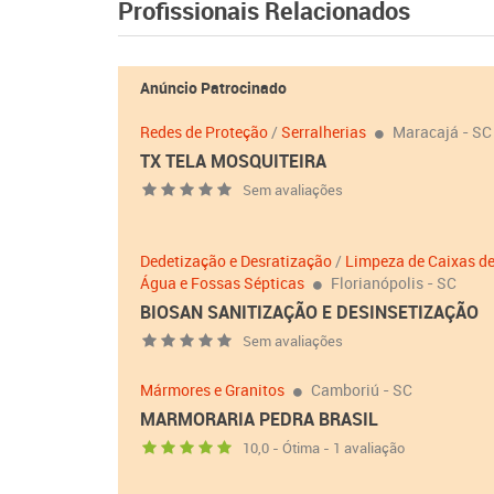
Profissionais Relacionados
Anúncio Patrocinado
Redes de Proteção
/
Serralherias
Maracajá - SC
TX TELA MOSQUITEIRA
Sem avaliações
Dedetização e Desratização
/
Limpeza de Caixas d
Água e Fossas Sépticas
Florianópolis - SC
BIOSAN SANITIZAÇÃO E DESINSETIZAÇÃO
Sem avaliações
Mármores e Granitos
Camboriú - SC
MARMORARIA PEDRA BRASIL
10,0 - Ótima - 1 avaliação