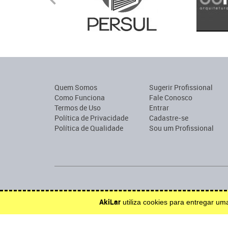
Quem Somos
Sugerir Profissional
Como Funciona
Fale Conosco
Termos de Uso
Entrar
Política de Privacidade
Cadastre-se
Política de Qualidade
Sou um Profissional
Encontre profissionais para construção, reforma, mobília o
AkiLar
utiliza cookies para entregar u
Efetue solicitações de orçamento e serviço.
Inspire-se.