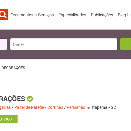
Orçamentos e Serviços
Especialidades
Publicações
Blog I
L DECORAÇÕES
ORAÇÕES
çarias
/
Papel de Parede
/
Cortinas
/
Persianas
Itapema - SC
ERVIÇO