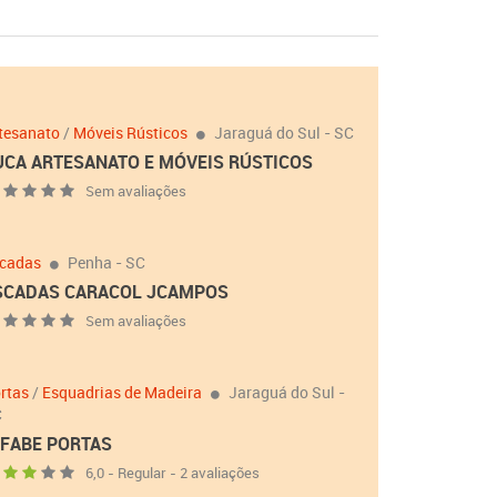
tesanato
/
Móveis Rústicos
Jaraguá do Sul - SC
UCA ARTESANATO E MÓVEIS RÚSTICOS
Sem avaliações
cadas
Penha - SC
SCADAS CARACOL JCAMPOS
Sem avaliações
rtas
/
Esquadrias de Madeira
Jaraguá do Sul -
C
IFABE PORTAS
6,0 - Regular - 2 avaliações