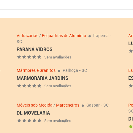
Vidraçarias
/
Esquadrias de Alumínio
Itapema -
Ar
SC
L
PARANÁ VIDROS
Sem avaliações
e
Mármores e Granitos
Palhoça - SC
Es
MARMORARIA JARDINS
E
Sem avaliações
Móveis sob Medida
/
Marceneiros
Gaspar - SC
Po
S
DL MOVELARIA
D
Sem avaliações