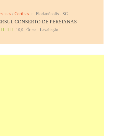
rsianas
/
Cortinas
Florianópolis - SC
ERSUL CONSERTO DE PERSIANAS
10,0 - Ótima - 1 avaliação