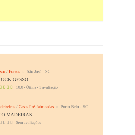
sso
/
Forros
São José - SC
TOCK GESSO
10,0 - Ótima - 1 avaliação
deireiras
/
Casas Pré-fabricadas
Porto Belo - SC
CO MADEIRAS
Sem avaliações