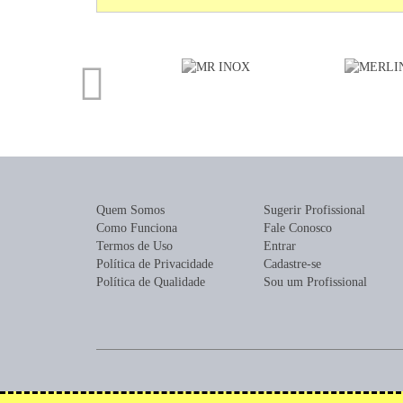
Quem Somos
Sugerir Profissional
Como Funciona
Fale Conosco
Termos de Uso
Entrar
Política de Privacidade
Cadastre-se
Política de Qualidade
Sou um Profissional
Encontre profissionais para construção, reforma, mobília ou de