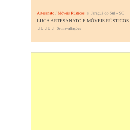
Artesanato
/
Móveis Rústicos
Jaraguá do Sul - SC
LUCA ARTESANATO E MÓVEIS RÚSTICOS
Sem avaliações