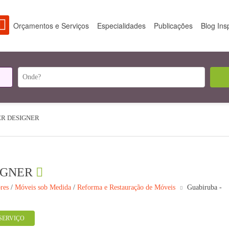
Orçamentos e Serviços
Especialidades
Publicações
Blog Ins
ER DESIGNER
IGNER
res
/
Móveis sob Medida
/
Reforma e Restauração de Móveis
Guabiruba -
SERVIÇO