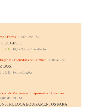
sso
/
Forros
São José - SC
TOCK GESSO
10,0 - Ótima - 1 avaliação
draçarias
/
Esquadrias de Alumínio
Itajaí - SC
M BOX
Sem avaliações
cação de Máquinas e Equipamentos
/
Andaimes
raguá do Sul - SC
ONSTRULOCA EQUIPAMENTOS PARA