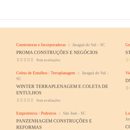
Construtoras e Incorporadoras
Jaraguá do Sul - SC
Ge
PROMA CONSTRUÇÕES E NEGÓCIOS
S
Sem avaliações
Coleta de Entulhos
/
Terraplanagem
Jaraguá do Sul -
Vi
SC
D
WINTER TERRAPLENAGEM E COLETA DE
ENTULHOS
Sem avaliações
Empreiteiros
/
Pedreiros
São José - SC
Lo
Ja
PANZENHAGEM CONSTRUÇÕES E
C
REFORMAS