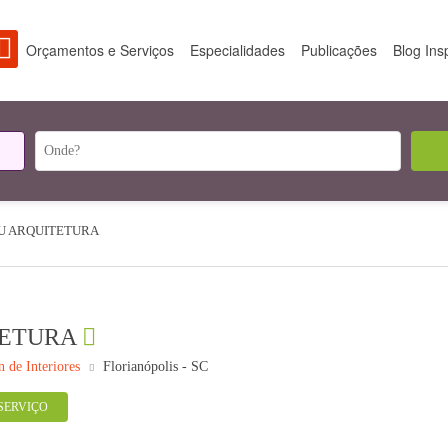
Orçamentos e Serviços
Especialidades
Publicações
Blog Ins
U ARQUITETURA
TETURA
n de Interiores
Florianópolis - SC
SERVIÇO