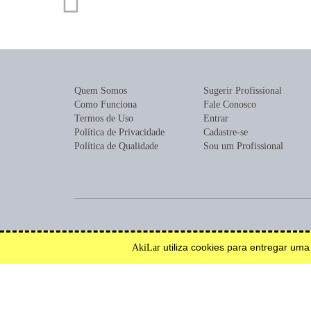
Quem Somos
Sugerir Profissional
Como Funciona
Fale Conosco
Termos de Uso
Entrar
Política de Privacidade
Cadastre-se
Política de Qualidade
Sou um Profissional
Encontre profissionais para construção, reforma, mobília ou de
utiliza cookies para entregar um
AkiLar
Efetue solicitações de orçamento e serviço.
Inspire-se.