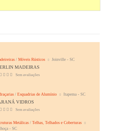
deireiras
/
Móveis Rústicos
Joinville - SC
ERLIN MADEIRAS
Sem avaliações
draçarias
/
Esquadrias de Alumínio
Itapema - SC
ARANÁ VIDROS
Sem avaliações
truturas Metálicas
/
Telhas, Telhados e Coberturas
lhoça - SC