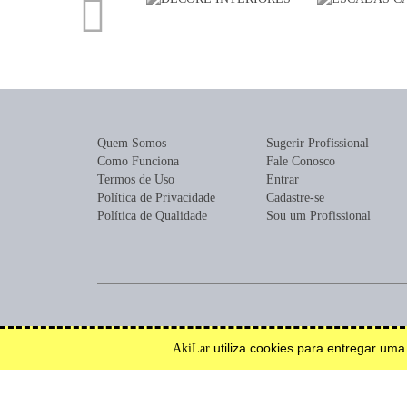
Quem Somos
Sugerir Profissional
Como Funciona
Fale Conosco
Termos de Uso
Entrar
Política de Privacidade
Cadastre-se
Política de Qualidade
Sou um Profissional
Encontre profissionais para construção, reforma, mobília ou de
utiliza cookies para entregar um
AkiLar
Efetue solicitações de orçamento e serviço.
Inspire-se.