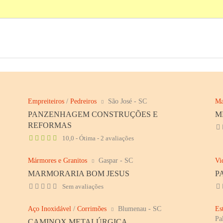
Empreiteiros
/
Pedreiros
São José - SC
Ma
PANZENHAGEM CONSTRUÇÕES E
M
REFORMAS
10,0 - Ótima - 2 avaliações
Mármores e Granitos
Gaspar - SC
Vi
MARMORARIA BOM JESUS
P
Sem avaliações
Aço Inoxidável
/
Corrimões
Blumenau - SC
Es
Pa
CAMINOX METALÚRGICA