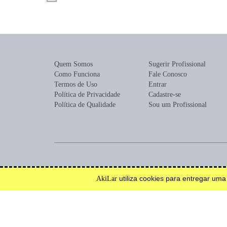
Quem Somos
Sugerir Profissional
Como Funciona
Fale Conosco
Termos de Uso
Entrar
Política de Privacidade
Cadastre-se
Política de Qualidade
Sou um Profissional
Encontre profissionais para construção, reforma, mobília ou de
utiliza cookies para entregar um
AkiLar
Efetue solicitações de orçamento e serviço.
Inspire-se.