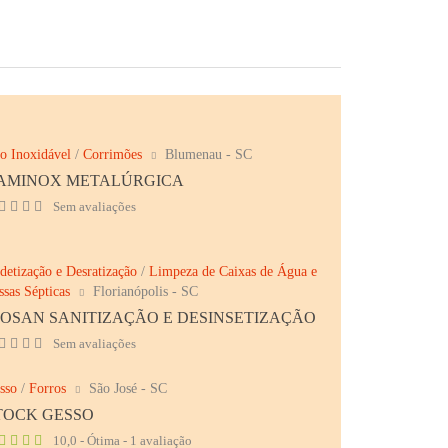
o Inoxidável
/
Corrimões
Blumenau - SC
AMINOX METALÚRGICA
Sem avaliações
detização e Desratização
/
Limpeza de Caixas de Água e
ssas Sépticas
Florianópolis - SC
IOSAN SANITIZAÇÃO E DESINSETIZAÇÃO
Sem avaliações
sso
/
Forros
São José - SC
TOCK GESSO
10,0 - Ótima - 1 avaliação