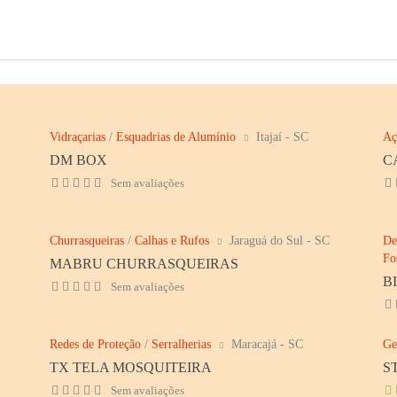
Vidraçarias
/
Esquadrias de Alumínio
Itajaí - SC
Aç
DM BOX
C
Sem avaliações
Churrasqueiras
/
Calhas e Rufos
Jaraguá do Sul - SC
De
Fo
MABRU CHURRASQUEIRAS
B
Sem avaliações
Redes de Proteção
/
Serralherias
Maracajá - SC
Ge
TX TELA MOSQUITEIRA
S
Sem avaliações