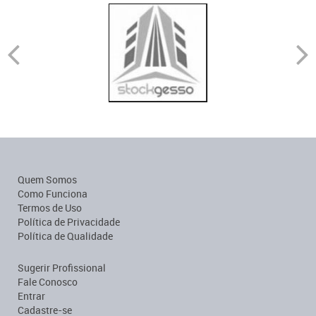
Quem Somos
Como Funciona
Termos de Uso
Política de Privacidade
Política de Qualidade
Sugerir Profissional
Fale Conosco
Entrar
Cadastre-se