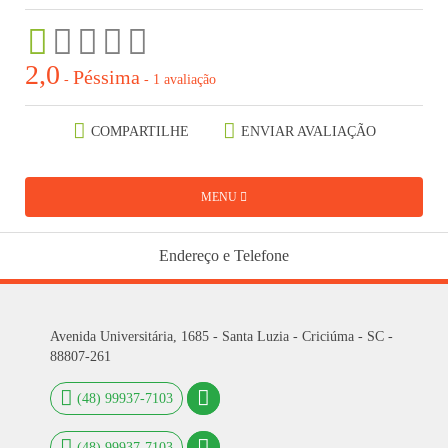
2,0
Péssima
-
-
1 avaliação
COMPARTILHE
ENVIAR AVALIAÇÃO
MENU
Endereço e Telefone
Avenida Universitária, 1685 - Santa Luzia - Criciúma - SC -
88807-261
(48) 99937-7103
(48) 99937-7103