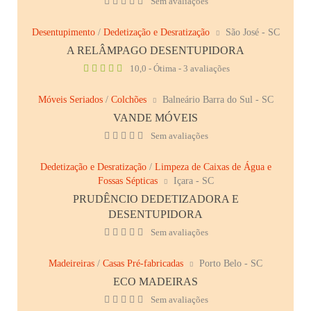
Sem avaliações
Desentupimento
/
Dedetização e Desratização
São José - SC
A RELÂMPAGO DESENTUPIDORA
10,0 - Ótima - 3 avaliações
Móveis Seriados
/
Colchões
Balneário Barra do Sul - SC
VANDE MÓVEIS
Sem avaliações
Dedetização e Desratização
/
Limpeza de Caixas de Água e
Fossas Sépticas
Içara - SC
PRUDÊNCIO DEDETIZADORA E
DESENTUPIDORA
Sem avaliações
Madeireiras
/
Casas Pré-fabricadas
Porto Belo - SC
ECO MADEIRAS
Sem avaliações