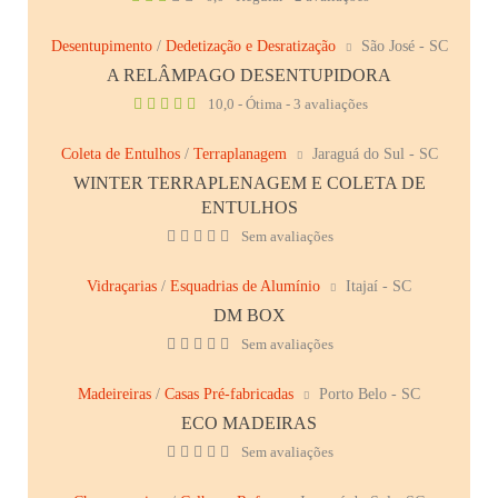
Desentupimento
/
Dedetização e Desratização
São José - SC
A RELÂMPAGO DESENTUPIDORA
10,0 - Ótima - 3 avaliações
Coleta de Entulhos
/
Terraplanagem
Jaraguá do Sul - SC
WINTER TERRAPLENAGEM E COLETA DE
ENTULHOS
Sem avaliações
Vidraçarias
/
Esquadrias de Alumínio
Itajaí - SC
DM BOX
Sem avaliações
Madeireiras
/
Casas Pré-fabricadas
Porto Belo - SC
ECO MADEIRAS
Sem avaliações