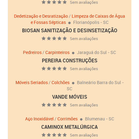
Sem avaliações
Dedetização e Desratização
/
Limpeza de Caixas de Água
e Fossas Sépticas
Florianópolis - SC
BIOSAN SANITIZAÇÃO E DESINSETIZAÇÃO
Sem avaliações
Pedreiros
/
Carpinteiros
Jaraguá do Sul - SC
PEREIRA CONSTRUÇÕES
Sem avaliações
Móveis Seriados
/
Colchões
Balneário Barra do Sul -
SC
VANDE MÓVEIS
Sem avaliações
Aço Inoxidável
/
Corrimões
Blumenau - SC
CAMINOX METALÚRGICA
Sem avaliações