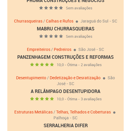
PROMA CONSTRUÇÕES E NEGÓCIOS
Sem avaliações
Churrasqueiras
/
Calhas e Rufos
Jaraguá do Sul - SC
MABRU CHURRASQUEIRAS
Sem avaliações
Empreiteiros
/
Pedreiros
São José - SC
PANZENHAGEM CONSTRUÇÕES E REFORMAS
10,0 - Ótima - 2 avaliações
Desentupimento
/
Dedetização e Desratização
São
José - SC
A RELÂMPAGO DESENTUPIDORA
10,0 - Ótima - 3 avaliações
Estruturas Metálicas
/
Telhas, Telhados e Coberturas
Palhoça - SC
SERRALHERIA DIFER