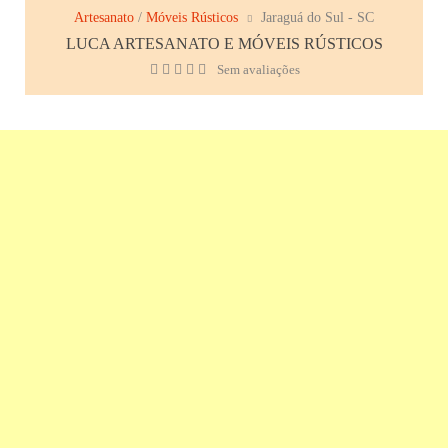
Artesanato
/
Móveis Rústicos
Jaraguá do Sul - SC
LUCA ARTESANATO E MÓVEIS RÚSTICOS
Sem avaliações