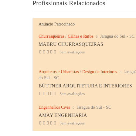
Profissionais Relacionados
Anúncio Patrocinado
Churrasqueiras
/
Calhas e Rufos
Jaraguá do Sul - SC
MABRU CHURRASQUEIRAS
Sem avaliações
Arquitetos e Urbanistas
/
Design de Interiores
Jaragu
do Sul - SC
BÜTTNER ARQUITETURA E INTERIORES
Sem avaliações
Engenheiros Civis
Jaraguá do Sul - SC
AMAY ENGENHARIA
Sem avaliações