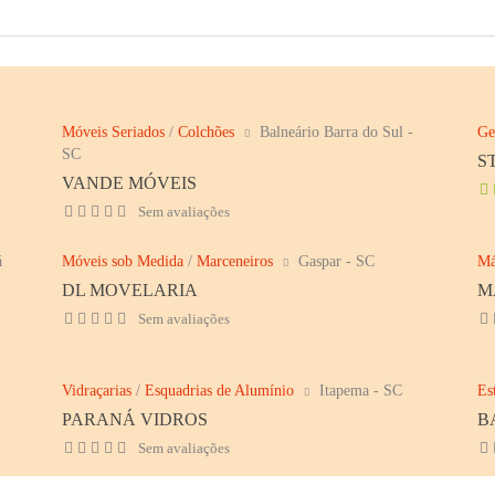
Móveis Seriados
/
Colchões
Balneário Barra do Sul -
Ge
SC
S
VANDE MÓVEIS
Sem avaliações
á
Móveis sob Medida
/
Marceneiros
Gaspar - SC
Má
DL MOVELARIA
M
Sem avaliações
Vidraçarias
/
Esquadrias de Alumínio
Itapema - SC
Es
PARANÁ VIDROS
B
Sem avaliações