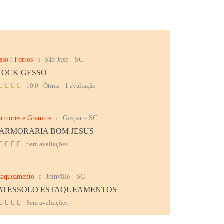
sso
/
Forros
São José - SC
TOCK GESSO
10,0 - Ótima - 1 avaliação
rmores e Granitos
Gaspar - SC
ARMORARIA BOM JESUS
Sem avaliações
taqueamento
Joinville - SC
ATESSOLO ESTAQUEAMENTOS
Sem avaliações