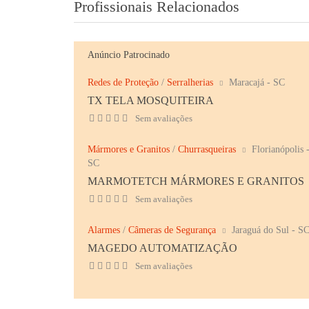
Profissionais Relacionados
Anúncio Patrocinado
Redes de Proteção
/
Serralherias
Maracajá - SC
TX TELA MOSQUITEIRA
Sem avaliações
Mármores e Granitos
/
Churrasqueiras
Florianópolis 
SC
MARMOTETCH MÁRMORES E GRANITOS
Sem avaliações
Alarmes
/
Câmeras de Segurança
Jaraguá do Sul - S
MAGEDO AUTOMATIZAÇÃO
Sem avaliações