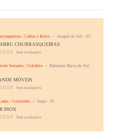
urrasqueiras
/
Calhas e Rufos
Jaraguá do Sul - SC
ABRU CHURRASQUEIRAS
Sem avaliações
veis Seriados
/
Colchões
Balneário Barra do Sul -
C
ANDE MÓVEIS
Sem avaliações
cadas
/
Corrimões
Itajaí - SC
R INOX
Sem avaliações