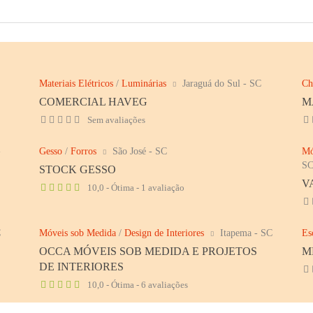
Materiais Elétricos
/
Luminárias
Jaraguá do Sul - SC
Ch
COMERCIAL HAVEG
M
Sem avaliações
-
Gesso
/
Forros
São José - SC
Mó
S
STOCK GESSO
V
10,0 - Ótima - 1 avaliação
C
Móveis sob Medida
/
Design de Interiores
Itapema - SC
Es
OCCA MÓVEIS SOB MEDIDA E PROJETOS
M
DE INTERIORES
10,0 - Ótima - 6 avaliações