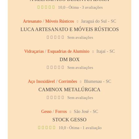
10,0 - Ótima - 3 avaliações
Artesanato
/
Móveis Rústicos
Jaraguá do Sul - SC
LUCA ARTESANATO E MÓVEIS RÚSTICOS
Sem avaliações
Vidraçarias
/
Esquadrias de Alumínio
Itajaí - SC
DM BOX
Sem avaliações
Aço Inoxidável
/
Corrimões
Blumenau - SC
CAMINOX METALÚRGICA
Sem avaliações
Gesso
/
Forros
São José - SC
STOCK GESSO
10,0 - Ótima - 1 avaliação