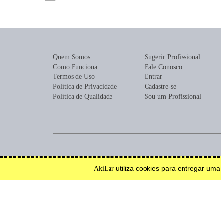
Quem Somos
Sugerir Profissional
Como Funciona
Fale Conosco
Termos de Uso
Entrar
Política de Privacidade
Cadastre-se
Política de Qualidade
Sou um Profissional
Encontre profissionais para construção, reforma, mobília ou de
utiliza cookies para entregar um
AkiLar
Efetue solicitações de orçamento e serviço.
Inspire-se.