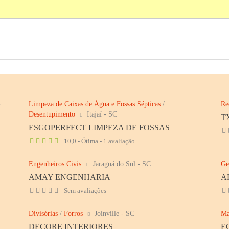
-
Limpeza de Caixas de Água e Fossas Sépticas
/
Re
Desentupimento
Itajaí - SC
T
ESGOPERFECT LIMPEZA DE FOSSAS
10,0 - Ótima - 1 avaliação
Engenheiros Civis
Jaraguá do Sul - SC
Ge
AMAY ENGENHARIA
A
Sem avaliações
Divisórias
/
Forros
Joinville - SC
Ma
DECORE INTERIORES
E