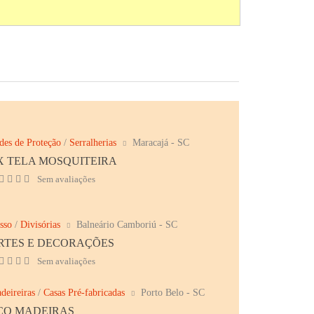
des de Proteção
/
Serralherias
Maracajá - SC
X TELA MOSQUITEIRA
Sem avaliações
sso
/
Divisórias
Balneário Camboriú - SC
RTES E DECORAÇÕES
Sem avaliações
deireiras
/
Casas Pré-fabricadas
Porto Belo - SC
CO MADEIRAS