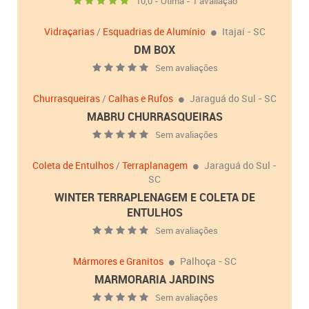
10,0 - Ótima - 1 avaliação
Vidraçarias
/
Esquadrias de Alumínio
Itajaí - SC
DM BOX
Sem avaliações
Churrasqueiras
/
Calhas e Rufos
Jaraguá do Sul - SC
MABRU CHURRASQUEIRAS
Sem avaliações
Coleta de Entulhos
/
Terraplanagem
Jaraguá do Sul -
SC
WINTER TERRAPLENAGEM E COLETA DE
ENTULHOS
Sem avaliações
Mármores e Granitos
Palhoça - SC
MARMORARIA JARDINS
Sem avaliações