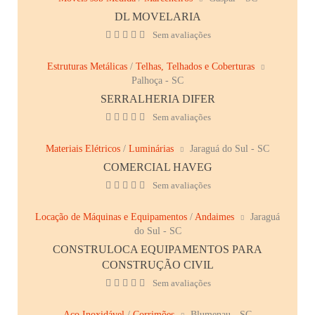
DL MOVELARIA
Sem avaliações
Estruturas Metálicas
/
Telhas, Telhados e Coberturas
Palhoça - SC
SERRALHERIA DIFER
Sem avaliações
Materiais Elétricos
/
Luminárias
Jaraguá do Sul - SC
COMERCIAL HAVEG
Sem avaliações
Locação de Máquinas e Equipamentos
/
Andaimes
Jaraguá
do Sul - SC
CONSTRULOCA EQUIPAMENTOS PARA
CONSTRUÇÃO CIVIL
Sem avaliações
Aço Inoxidável
/
Corrimões
Blumenau - SC