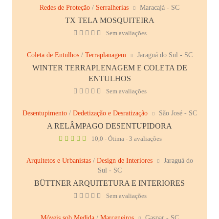
Redes de Proteção
/
Serralherias
Maracajá - SC
TX TELA MOSQUITEIRA
Sem avaliações
Coleta de Entulhos
/
Terraplanagem
Jaraguá do Sul - SC
WINTER TERRAPLENAGEM E COLETA DE
ENTULHOS
Sem avaliações
Desentupimento
/
Dedetização e Desratização
São José - SC
A RELÂMPAGO DESENTUPIDORA
10,0 - Ótima - 3 avaliações
Arquitetos e Urbanistas
/
Design de Interiores
Jaraguá do
Sul - SC
BÜTTNER ARQUITETURA E INTERIORES
Sem avaliações
Móveis sob Medida
/
Marceneiros
Gaspar - SC