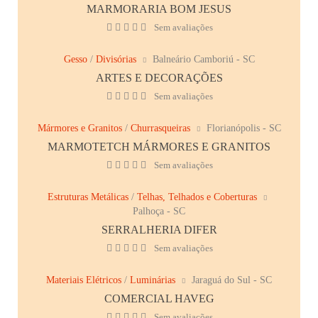
MARMORARIA BOM JESUS
Sem avaliações
Gesso
/
Divisórias
Balneário Camboriú - SC
ARTES E DECORAÇÕES
Sem avaliações
Mármores e Granitos
/
Churrasqueiras
Florianópolis - SC
MARMOTETCH MÁRMORES E GRANITOS
Sem avaliações
Estruturas Metálicas
/
Telhas, Telhados e Coberturas
Palhoça - SC
SERRALHERIA DIFER
Sem avaliações
Materiais Elétricos
/
Luminárias
Jaraguá do Sul - SC
COMERCIAL HAVEG
Sem avaliações