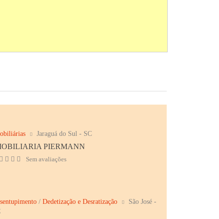
obiliárias
Jaraguá do Sul - SC
MOBILIARIA PIERMANN
Sem avaliações
sentupimento
/
Dedetização e Desratização
São José -
C