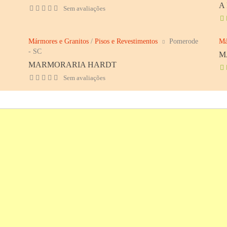
A
Sem avaliações
Mármores e Granitos
/
Pisos e Revestimentos
Pomerode
Má
- SC
M
MARMORARIA HARDT
Sem avaliações