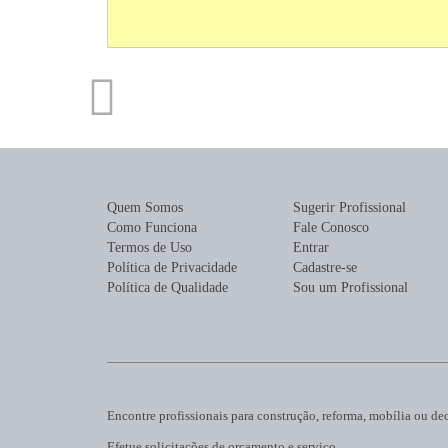
Quem Somos
Sugerir Profissional
Como Funciona
Fale Conosco
Termos de Uso
Entrar
Política de Privacidade
Cadastre-se
Política de Qualidade
Sou um Profissional
Encontre profissionais para construção, reforma, mobília ou de
Efetue solicitações de orçamento e serviço.