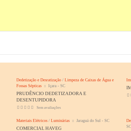
Dedetização e Desratização
/
Limpeza de Caixas de Água e
Im
Fossas Sépticas
Içara - SC
I
PRUDÊNCIO DEDETIZADORA E
DESENTUPIDORA
Sem avaliações
Materiais Elétricos
/
Luminárias
Jaraguá do Sul - SC
De
S
COMERCIAL HAVEG