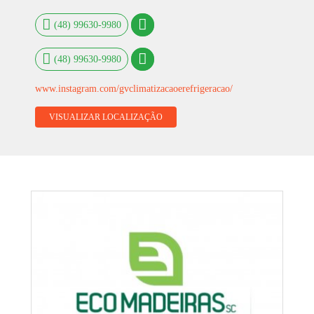
(48) 99630-9980
(48) 99630-9980
www.instagram.com/gvclimatizacaoerefrigeracao/
VISUALIZAR LOCALIZAÇÃO