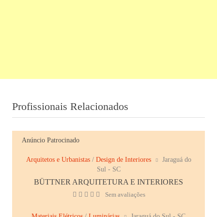
Profissionais Relacionados
Anúncio Patrocinado
Arquitetos e Urbanistas
/
Design de Interiores
Jaraguá do
Sul - SC
BÜTTNER ARQUITETURA E INTERIORES
Sem avaliações
Materiais Elétricos
/
Luminárias
Jaraguá do Sul - SC