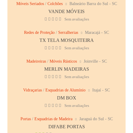
Móveis Seriados
/
Colchões
Balneário Barra do Sul - SC
VANDE MÓVEIS
Sem avaliações
Redes de Proteção
/
Serralherias
Maracajá - SC
TX TELA MOSQUITEIRA
Sem avaliações
Madeireiras
/
Móveis Rústicos
Joinville - SC
MERLIN MADEIRAS
Sem avaliações
Vidraçarias
/
Esquadrias de Alumínio
Itajaí - SC
DM BOX
Sem avaliações
Portas
/
Esquadrias de Madeira
Jaraguá do Sul - SC
DIFABE PORTAS