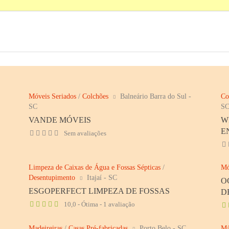
Móveis Seriados
/
Colchões
Balneário Barra do Sul -
Co
SC
S
VANDE MÓVEIS
W
E
Sem avaliações
Limpeza de Caixas de Água e Fossas Sépticas
/
Mó
Desentupimento
Itajaí - SC
O
ESGOPERFECT LIMPEZA DE FOSSAS
D
10,0 - Ótima - 1 avaliação
Madeireiras
/
Casas Pré-fabricadas
Porto Belo - SC
Má