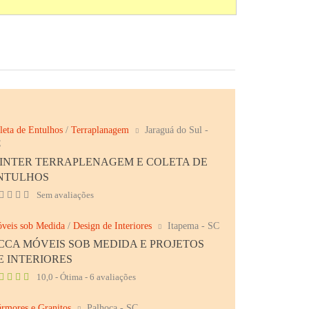
leta de Entulhos
/
Terraplanagem
Jaraguá do Sul -
C
INTER TERRAPLENAGEM E COLETA DE
NTULHOS
Sem avaliações
veis sob Medida
/
Design de Interiores
Itapema - SC
CCA MÓVEIS SOB MEDIDA E PROJETOS
E INTERIORES
10,0 - Ótima - 6 avaliações
rmores e Granitos
Palhoça - SC