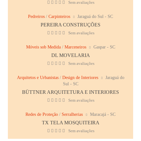
Sem avaliações
Pedreiros
/
Carpinteiros
Jaraguá do Sul - SC
PEREIRA CONSTRUÇÕES
Sem avaliações
Móveis sob Medida
/
Marceneiros
Gaspar - SC
DL MOVELARIA
Sem avaliações
Arquitetos e Urbanistas
/
Design de Interiores
Jaraguá do
Sul - SC
BÜTTNER ARQUITETURA E INTERIORES
Sem avaliações
Redes de Proteção
/
Serralherias
Maracajá - SC
TX TELA MOSQUITEIRA
Sem avaliações