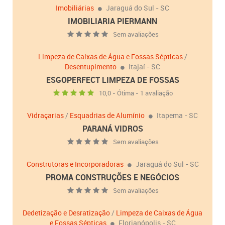
Imobiliárias
Jaraguá do Sul - SC
IMOBILIARIA PIERMANN
Sem avaliações
Limpeza de Caixas de Água e Fossas Sépticas
/
Desentupimento
Itajaí - SC
ESGOPERFECT LIMPEZA DE FOSSAS
10,0 - Ótima - 1 avaliação
Vidraçarias
/
Esquadrias de Alumínio
Itapema - SC
PARANÁ VIDROS
Sem avaliações
Construtoras e Incorporadoras
Jaraguá do Sul - SC
PROMA CONSTRUÇÕES E NEGÓCIOS
Sem avaliações
Dedetização e Desratização
/
Limpeza de Caixas de Água
e Fossas Sépticas
Florianópolis - SC