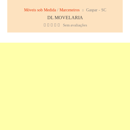
Móveis sob Medida
/
Marceneiros
Gaspar - SC
DL MOVELARIA
Sem avaliações