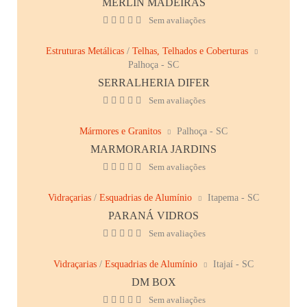
MERLIN MADEIRAS
Sem avaliações
Estruturas Metálicas
/
Telhas, Telhados e Coberturas
Palhoça - SC
SERRALHERIA DIFER
Sem avaliações
Mármores e Granitos
Palhoça - SC
MARMORARIA JARDINS
Sem avaliações
Vidraçarias
/
Esquadrias de Alumínio
Itapema - SC
PARANÁ VIDROS
Sem avaliações
Vidraçarias
/
Esquadrias de Alumínio
Itajaí - SC
DM BOX
Sem avaliações