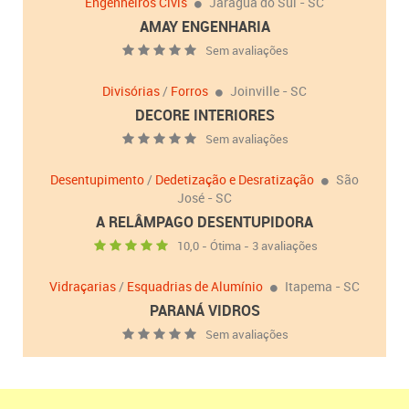
Engenheiros Civis
Jaraguá do Sul - SC
AMAY ENGENHARIA
Sem avaliações
Divisórias
/
Forros
Joinville - SC
DECORE INTERIORES
Sem avaliações
Desentupimento
/
Dedetização e Desratização
São
José - SC
A RELÂMPAGO DESENTUPIDORA
10,0 - Ótima - 3 avaliações
Vidraçarias
/
Esquadrias de Alumínio
Itapema - SC
PARANÁ VIDROS
Sem avaliações