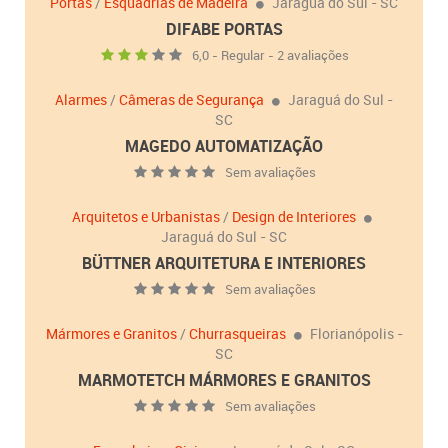
Portas
/
Esquadrias de Madeira
Jaraguá do Sul - SC
DIFABE PORTAS
6,0 - Regular - 2 avaliações
Alarmes
/
Câmeras de Segurança
Jaraguá do Sul -
SC
MAGEDO AUTOMATIZAÇÃO
Sem avaliações
Arquitetos e Urbanistas
/
Design de Interiores
Jaraguá do Sul - SC
BÜTTNER ARQUITETURA E INTERIORES
Sem avaliações
Mármores e Granitos
/
Churrasqueiras
Florianópolis -
SC
MARMOTETCH MÁRMORES E GRANITOS
Sem avaliações