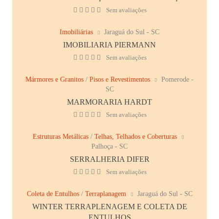
Sem avaliações
Imobiliárias
Jaraguá do Sul - SC
IMOBILIARIA PIERMANN
Sem avaliações
Mármores e Granitos
/
Pisos e Revestimentos
Pomerode -
SC
MARMORARIA HARDT
Sem avaliações
Estruturas Metálicas
/
Telhas, Telhados e Coberturas
Palhoça - SC
SERRALHERIA DIFER
Sem avaliações
Coleta de Entulhos
/
Terraplanagem
Jaraguá do Sul - SC
WINTER TERRAPLENAGEM E COLETA DE
ENTULHOS