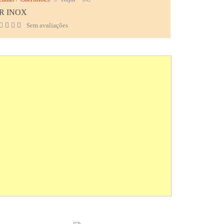
R INOX
Sem avaliações