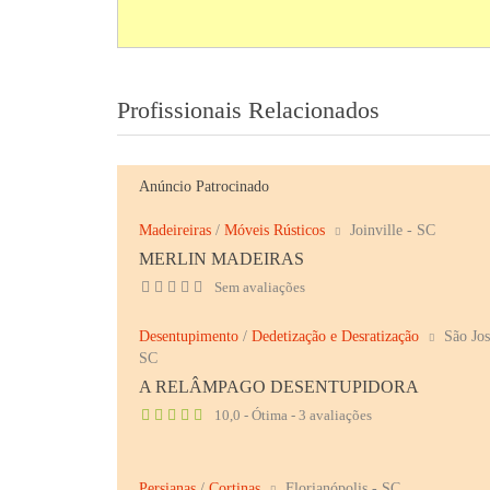
Profissionais Relacionados
Anúncio Patrocinado
Madeireiras
/
Móveis Rústicos
Joinville - SC
MERLIN MADEIRAS
Sem avaliações
Desentupimento
/
Dedetização e Desratização
São Jos
SC
A RELÂMPAGO DESENTUPIDORA
10,0 - Ótima - 3 avaliações
Persianas
/
Cortinas
Florianópolis - SC