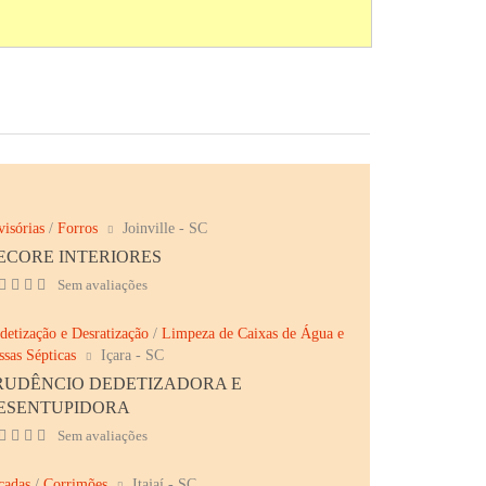
visórias
/
Forros
Joinville - SC
ECORE INTERIORES
Sem avaliações
detização e Desratização
/
Limpeza de Caixas de Água e
ssas Sépticas
Içara - SC
RUDÊNCIO DEDETIZADORA E
ESENTUPIDORA
Sem avaliações
cadas
/
Corrimões
Itajaí - SC