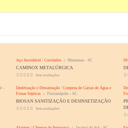
Aço Inoxidável
/
Corrimões
Blumenau - SC
Di
CAMINOX METALÚRGICA
D
Sem avaliações
é -
Dedetização e Desratização
/
Limpeza de Caixas de Água e
De
Fossas Sépticas
Florianópolis - SC
Fo
BIOSAN SANITIZAÇÃO E DESINSETIZAÇÃO
P
D
Sem avaliações
Alarmes
/
Câmeras de Segurança
Jaraguá do Sul - SC
Es