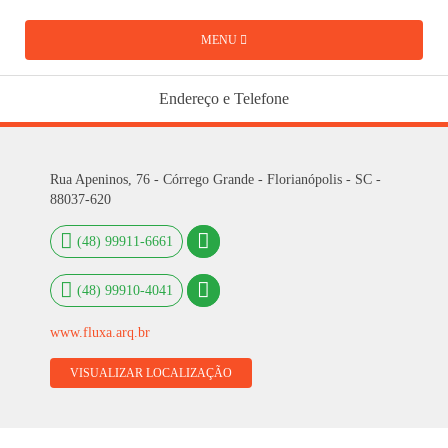
MENU
Endereço e Telefone
Rua Apeninos, 76 - Córrego Grande - Florianópolis - SC -
88037-620
(48) 99911-6661
(48) 99910-4041
www.fluxa.arq.br
VISUALIZAR LOCALIZAÇÃO