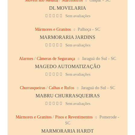
Móveis sob Medida
/
Marceneiros
Gaspar - SC
DL MOVELARIA
Sem avaliações
Mármores e Granitos
Palhoça - SC
MARMORARIA JARDINS
Sem avaliações
Alarmes
/
Câmeras de Segurança
Jaraguá do Sul - SC
MAGEDO AUTOMATIZAÇÃO
Sem avaliações
Churrasqueiras
/
Calhas e Rufos
Jaraguá do Sul - SC
MABRU CHURRASQUEIRAS
Sem avaliações
Mármores e Granitos
/
Pisos e Revestimentos
Pomerode -
SC
MARMORARIA HARDT