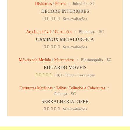
Divisórias
/
Forros
Joinville - SC
DECORE INTERIORES
Sem avaliações
Aço Inoxidável
/
Corrimões
Blumenau - SC
CAMINOX METALÚRGICA
Sem avaliações
Móveis sob Medida
/
Marceneiros
Florianópolis - SC
EDUARDO MÓVEIS
10,0 - Ótima - 1 avaliação
Estruturas Metálicas
/
Telhas, Telhados e Coberturas
Palhoça - SC
SERRALHERIA DIFER
Sem avaliações