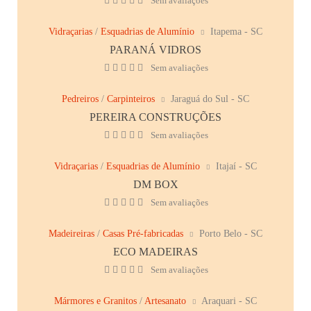
Sem avaliações
Vidraçarias
/
Esquadrias de Alumínio
Itapema - SC
PARANÁ VIDROS
Sem avaliações
Pedreiros
/
Carpinteiros
Jaraguá do Sul - SC
PEREIRA CONSTRUÇÕES
Sem avaliações
Vidraçarias
/
Esquadrias de Alumínio
Itajaí - SC
DM BOX
Sem avaliações
Madeireiras
/
Casas Pré-fabricadas
Porto Belo - SC
ECO MADEIRAS
Sem avaliações
Mármores e Granitos
/
Artesanato
Araquari - SC