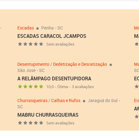
-
Escadas
Penha - SC
Má
ESCADAS CARACOL JCAMPOS
M
Sem avaliações
Desentupimento
/
Dedetização e Desratização
Ma
São José - SC
S
A RELÂMPAGO DESENTUPIDORA
E
10,0 - Ótima - 3 avaliações
Churrasqueiras
/
Calhas e Rufos
Jaraguá do Sul -
En
SC
A
MABRU CHURRASQUEIRAS
Sem avaliações