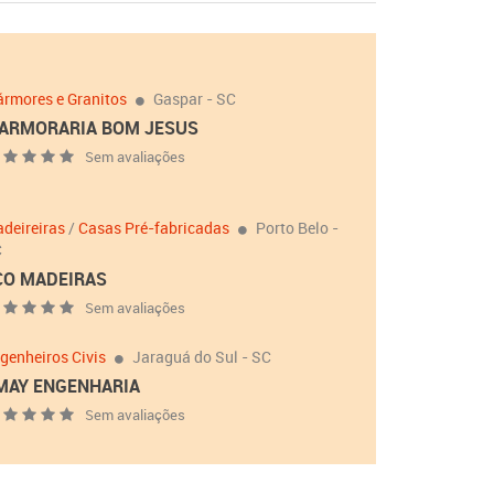
rmores e Granitos
Gaspar - SC
ARMORARIA BOM JESUS
Sem avaliações
deireiras
/
Casas Pré-fabricadas
Porto Belo -
C
CO MADEIRAS
Sem avaliações
genheiros Civis
Jaraguá do Sul - SC
MAY ENGENHARIA
Sem avaliações