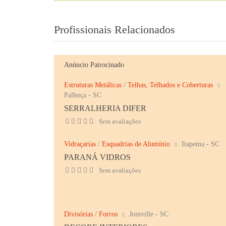
Profissionais Relacionados
Anúncio Patrocinado
Estruturas Metálicas
/
Telhas, Telhados e Coberturas
Palhoça - SC
SERRALHERIA DIFER
Sem avaliações
Vidraçarias
/
Esquadrias de Alumínio
Itapema - SC
PARANÁ VIDROS
Sem avaliações
Divisórias
/
Forros
Joinville - SC