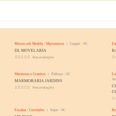
Móveis sob Medida
/
Marceneiros
Gaspar - SC
Es
DL MOVELARIA
B
Sem avaliações
Mármores e Granitos
Palhoça - SC
Lo
Ja
MARMORARIA JARDINS
C
Sem avaliações
C
Escadas
/
Corrimões
Itajaí - SC
Re