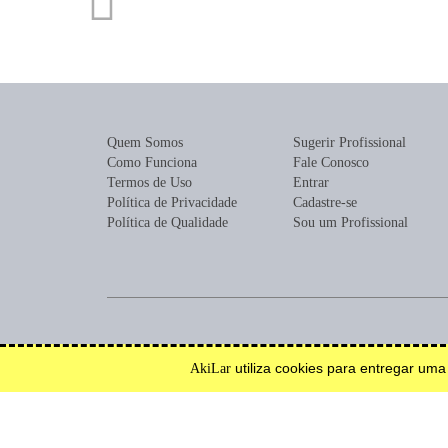
Quem Somos
Sugerir Profissional
Como Funciona
Fale Conosco
Termos de Uso
Entrar
Política de Privacidade
Cadastre-se
Política de Qualidade
Sou um Profissional
Encontre profissionais para construção, reforma, mobília ou de
utiliza cookies para entregar um
AkiLar
Efetue solicitações de orçamento e serviço.
Inspire-se.