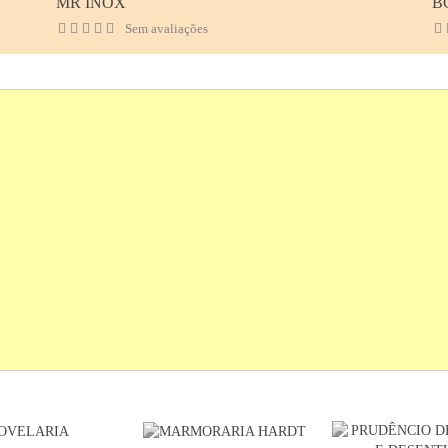
MR INOX
B
Sem avaliações