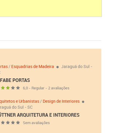
rtas
/
Esquadrias de Madeira
Jaraguá do Sul -
C
IFABE PORTAS
6,0 - Regular - 2 avaliações
quitetos e Urbanistas
/
Design de Interiores
raguá do Sul - SC
ÜTTNER ARQUITETURA E INTERIORES
Sem avaliações