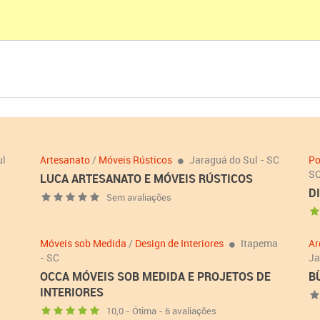
ul
Artesanato
/
Móveis Rústicos
Jaraguá do Sul - SC
Po
S
LUCA ARTESANATO E MÓVEIS RÚSTICOS
D
Sem avaliações
Móveis sob Medida
/
Design de Interiores
Itapema
Ar
- SC
Ja
OCCA MÓVEIS SOB MEDIDA E PROJETOS DE
B
INTERIORES
10,0 - Ótima - 6 avaliações