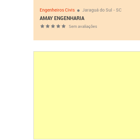
Engenheiros Civis
Jaraguá do Sul - SC
AMAY ENGENHARIA
Sem avaliações