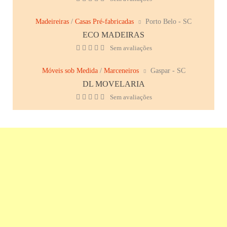
Madeireiras
/
Casas Pré-fabricadas
Porto Belo - SC
ECO MADEIRAS
Sem avaliações
Móveis sob Medida
/
Marceneiros
Gaspar - SC
DL MOVELARIA
Sem avaliações