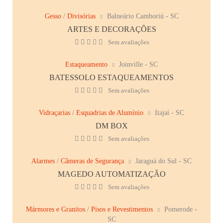
Gesso
/
Divisórias
Balneário Camboriú - SC
ARTES E DECORAÇÕES
Sem avaliações
Estaqueamento
Joinville - SC
BATESSOLO ESTAQUEAMENTOS
Sem avaliações
Vidraçarias
/
Esquadrias de Alumínio
Itajaí - SC
DM BOX
Sem avaliações
Alarmes
/
Câmeras de Segurança
Jaraguá do Sul - SC
MAGEDO AUTOMATIZAÇÃO
Sem avaliações
Mármores e Granitos
/
Pisos e Revestimentos
Pomerode -
SC