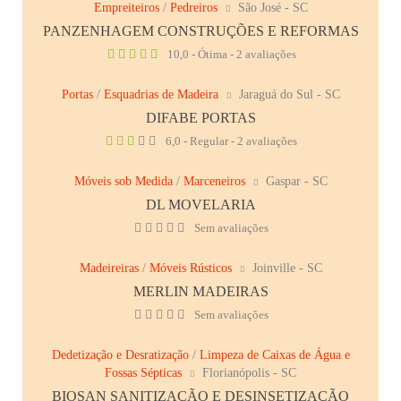
Empreiteiros
/
Pedreiros
São José - SC
PANZENHAGEM CONSTRUÇÕES E REFORMAS
10,0 - Ótima - 2 avaliações
Portas
/
Esquadrias de Madeira
Jaraguá do Sul - SC
DIFABE PORTAS
6,0 - Regular - 2 avaliações
Móveis sob Medida
/
Marceneiros
Gaspar - SC
DL MOVELARIA
Sem avaliações
Madeireiras
/
Móveis Rústicos
Joinville - SC
MERLIN MADEIRAS
Sem avaliações
Dedetização e Desratização
/
Limpeza de Caixas de Água e
Fossas Sépticas
Florianópolis - SC
BIOSAN SANITIZAÇÃO E DESINSETIZAÇÃO