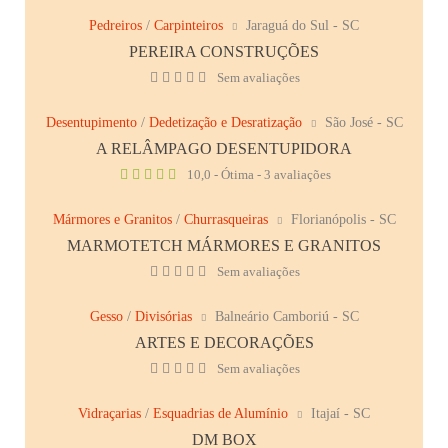
Pedreiros
/
Carpinteiros
Jaraguá do Sul - SC
PEREIRA CONSTRUÇÕES
Sem avaliações
Desentupimento
/
Dedetização e Desratização
São José - SC
A RELÂMPAGO DESENTUPIDORA
10,0 - Ótima - 3 avaliações
Mármores e Granitos
/
Churrasqueiras
Florianópolis - SC
MARMOTETCH MÁRMORES E GRANITOS
Sem avaliações
Gesso
/
Divisórias
Balneário Camboriú - SC
ARTES E DECORAÇÕES
Sem avaliações
Vidraçarias
/
Esquadrias de Alumínio
Itajaí - SC
DM BOX