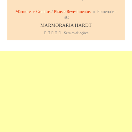
Mármores e Granitos
/
Pisos e Revestimentos
Pomerode -
SC
MARMORARIA HARDT
Sem avaliações