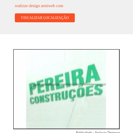
realizze-design.ueniweb.com
VISUALIZAR LOCALIZAÇÃO
Publicidade - Anúncio Destaque