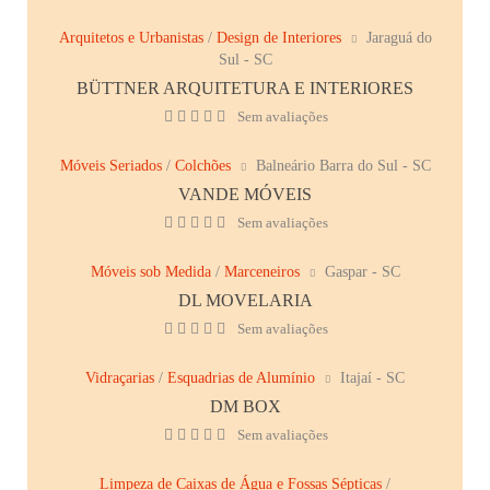
Arquitetos e Urbanistas
/
Design de Interiores
Jaraguá do
Sul - SC
BÜTTNER ARQUITETURA E INTERIORES
Sem avaliações
Móveis Seriados
/
Colchões
Balneário Barra do Sul - SC
VANDE MÓVEIS
Sem avaliações
Móveis sob Medida
/
Marceneiros
Gaspar - SC
DL MOVELARIA
Sem avaliações
Vidraçarias
/
Esquadrias de Alumínio
Itajaí - SC
DM BOX
Sem avaliações
Limpeza de Caixas de Água e Fossas Sépticas
/