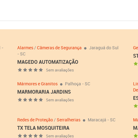
 -
Alarmes
/
Câmeras de Segurança
Jaraguá do Sul
Ge
- SC
S
MAGEDO AUTOMATIZAÇÃO
Sem avaliações
Mármores e Granitos
Palhoça - SC
Li
De
MARMORARIA JARDINS
E
Sem avaliações
Redes de Proteção
/
Serralherias
Maracajá - SC
Má
TX TELA MOSQUITEIRA
M
Sem avaliações