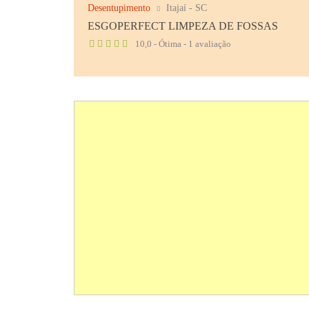
Desentupimento
Itajaí - SC
ESGOPERFECT LIMPEZA DE FOSSAS
10,0 - Ótima - 1 avaliação