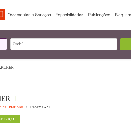
Orçamentos e Serviços
Especialidades
Publicações
Blog Ins
ARCHER
HER
n de Interiores
Itapema - SC
SERVIÇO