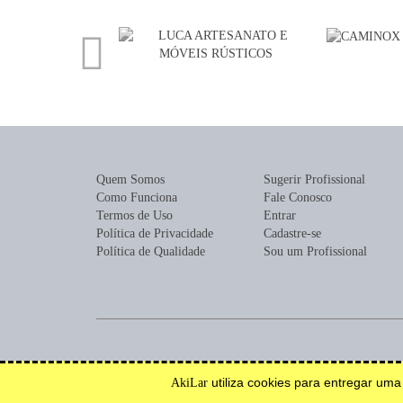
Quem Somos
Sugerir Profissional
Como Funciona
Fale Conosco
Termos de Uso
Entrar
Política de Privacidade
Cadastre-se
Política de Qualidade
Sou um Profissional
Encontre profissionais para construção, reforma, mobília ou de
utiliza cookies para entregar um
AkiLar
Efetue solicitações de orçamento e serviço.