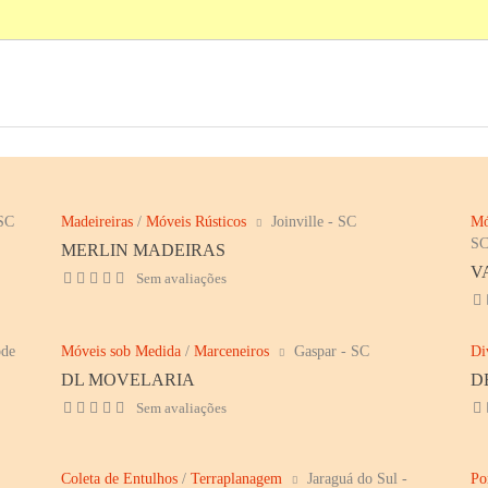
 SC
Madeireiras
/
Móveis Rústicos
Joinville - SC
Mó
S
MERLIN MADEIRAS
V
Sem avaliações
de
Móveis sob Medida
/
Marceneiros
Gaspar - SC
Di
DL MOVELARIA
D
Sem avaliações
Coleta de Entulhos
/
Terraplanagem
Jaraguá do Sul -
Po