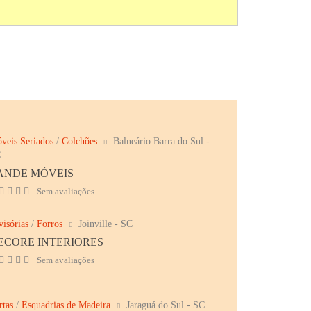
veis Seriados
/
Colchões
Balneário Barra do Sul -
C
ANDE MÓVEIS
Sem avaliações
visórias
/
Forros
Joinville - SC
ECORE INTERIORES
Sem avaliações
rtas
/
Esquadrias de Madeira
Jaraguá do Sul - SC