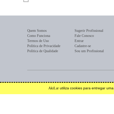
Quem Somos
Sugerir Profissional
Como Funciona
Fale Conosco
Termos de Uso
Entrar
Política de Privacidade
Cadastre-se
Política de Qualidade
Sou um Profissional
Encontre profissionais para construção, reforma, mobília ou de
utiliza cookies para entregar um
AkiLar
Efetue solicitações de orçamento e serviço.
Inspire-se.