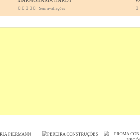
MARMORARIA HARDT
V
Sem avaliações