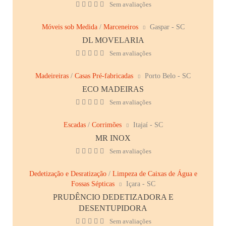
Sem avaliações
Móveis sob Medida
/
Marceneiros
Gaspar - SC
DL MOVELARIA
Sem avaliações
Madeireiras
/
Casas Pré-fabricadas
Porto Belo - SC
ECO MADEIRAS
Sem avaliações
Escadas
/
Corrimões
Itajaí - SC
MR INOX
Sem avaliações
Dedetização e Desratização
/
Limpeza de Caixas de Água e
Fossas Sépticas
Içara - SC
PRUDÊNCIO DEDETIZADORA E
DESENTUPIDORA
Sem avaliações